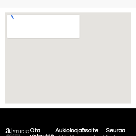
Ota
Aukioloajat
Osoite
Seuraa